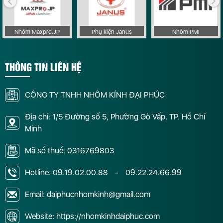
Nhôm Maxpro.JP
Phụ kiện Janus
Nhôm PMI
THÔNG TIN LIÊN HỆ
CÔNG TY TNHH NHÔM KÍNH ĐẠI PHÚC
Địa chỉ: 1/5 Đường số 5, Phường Gò Vấp, TP. Hồ Chí
Minh
Mã số thuế: 0316769803
Hotline:
09.19.02.00.88
-
09.22.24.66.99
Email: daiphucnhomkinh@gmail.com
Website: https://nhomkinhdaiphuc.com