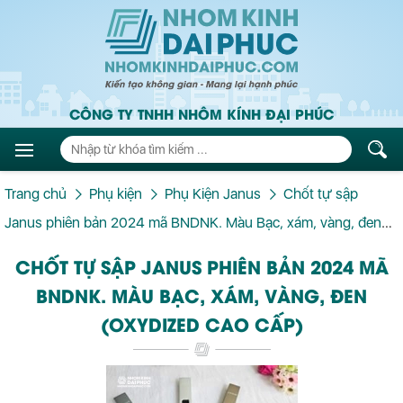
CÔNG TY TNHH NHÔM KÍNH ĐẠI PHÚC
Trang chủ
Phụ kiện
Phụ Kiện Janus
Chốt tự sập
Janus phiên bản 2024 mã BNDNK. Màu Bạc, xám, vàng, đen
(oxydized cao cấp)
CHỐT TỰ SẬP JANUS PHIÊN BẢN 2024 MÃ
BNDNK. MÀU BẠC, XÁM, VÀNG, ĐEN
(OXYDIZED CAO CẤP)