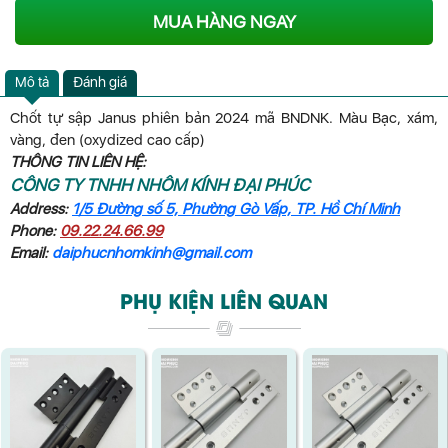
MUA HÀNG NGAY
Mô tả
Đánh giá
Chốt tự sập Janus phiên bản 2024 mã BNDNK. Màu Bạc, xám,
vàng, đen (oxydized cao cấp)
THÔNG TIN LIÊN HỆ:
CÔNG TY TNHH NHÔM KÍNH ĐẠI PHÚC
Address:
1/5 Đường số 5, Phường Gò Vấp, TP. Hồ Chí Minh
Phone:
09.22.24.66.99
Email:
daiphucnhomkinh@gmail.com
PHỤ KIỆN LIÊN QUAN