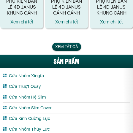
PHỤ KIỆN BẢN
PHỤ KIỆN BẢN
PHỤ KIỆN BẢN
LỀ 4D JANUS
LỀ 4D JANUS
LỀ 4D JANUS
KHUNG CÁNH
CÁNH CÁNH
KHUNG CÁNH
MÀU ĐEN
MÀU BẠC
MÀU BẠC
Xem chi tết
Xem chi tết
Xem chi tết
XEM TẤT CẢ
SẢN PHẨM
Cửa Nhôm Xingfa
Cửa Trượt Quay
Cửa Nhôm Hệ Slim
Cửa Nhôm Slim Cover
Cửa Kính Cường Lực
Cửa Nhôm Thủy Lực