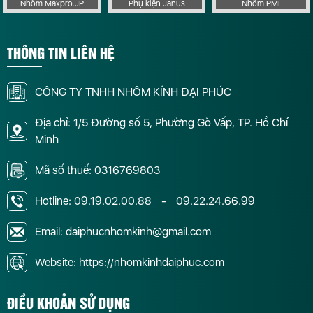
Nhôm Maxpro.JP
Phụ kiện Janus
Nhôm PMI
THÔNG TIN LIÊN HỆ
CÔNG TY TNHH NHÔM KÍNH ĐẠI PHÚC
Địa chỉ: 1/5 Đường số 5, Phường Gò Vấp, TP. Hồ Chí
Minh
Mã số thuế: 0316769803
Hotline:
09.19.02.00.88
-
09.22.24.66.99
Email: daiphucnhomkinh@gmail.com
Website: https://nhomkinhdaiphuc.com
ĐIỀU KHOẢN SỬ DỤNG