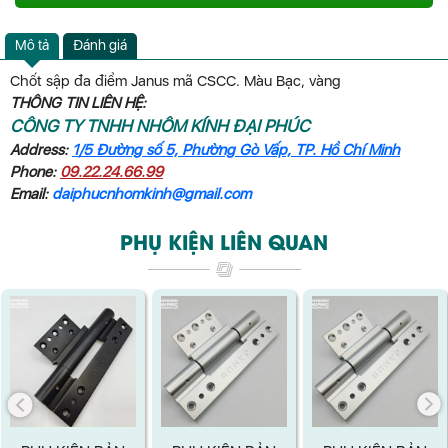
Mô tả
Đánh giá
Chốt sập đa điểm Janus mã CSCC. Màu Bạc, vàng
THÔNG TIN LIÊN HỆ:
CÔNG TY TNHH NHÔM KÍNH ĐẠI PHÚC
Address:
1/5 Đường số 5, Phường Gò Vấp, TP. Hồ Chí Minh
Phone:
09.22.24.66.99
Email:
daiphucnhomkinh@gmail.com
PHỤ KIỆN LIÊN QUAN