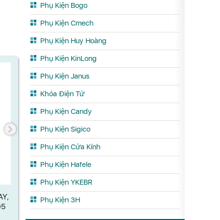
Phụ Kiện Bogo
Phụ Kiện Cmech
Phụ Kiện Huy Hoàng
Phụ Kiện KinLong
Phụ Kiện Janus
Khóa Điện Tử
Phụ Kiện Candy
Phụ Kiện Sigico
Phụ Kiện Cửa Kính
Phụ Kiện Hafele
ĐẦU BIÊN CHỐT CÁNH PHỤ RỜI
ĐẦU CHIA 
Phụ Kiện YKEBR
KÍCH THƯỚC 90×19.6 MM CMECH
AY,
A070003
Phụ Kiện 3H
05
Xem chi tết
X