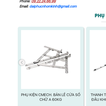
Phone:
09.22.24.66.99
Email:
daiphucnhomkinh@gmail.com
PHỤ 
Ó TRỤC
PHỤ KIỆN CMECH. BẢN LỀ CỬA SỔ
THANH T
32
CHỮ A 60KG
ĐẦU KH