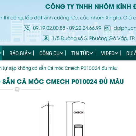
CÔNG TY TNHH NHÔM KÍNH 
 thi công, lắp đặt kính cường lực, cửa nhôm Xingfa. Giá c
09.19.02.00.88
-
09.22.24.66.99
daiphuc
1/5 Đường số 5, Phường Gò Vấp, TP.
BÁO GIÁ
CÔNG CỤ
TIN TỨC
VIDEO
DỰ 
m tự sập không có sẵn Cá móc Cmech P010024 đủ màu
́ SẴN CÁ MÓC CMECH P010024 ĐỦ MÀU