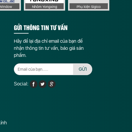
aWindow
Nhôm Yongxing
Phụ kiện Sigico
GỬI THÔNG TIN TƯ VẤN
Hãy để lại địa chỉ email của bạn để
nhận thông tin tư vấn, báo giá sản
phẩm.
GỬI
Social:
Kính