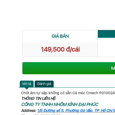
GIÁ BÁN
149,500 đ/cái
M
Mô tả
Đánh giá
Chốt âm tự sập không có sẵn Cá móc Cmech P01002
THÔNG TIN LIÊN HỆ:
CÔNG TY TNHH NHÔM KÍNH ĐẠI PHÚC
Address:
1/5 Đường số 5, Phường Gò Vấp, TP. Hồ Chí 