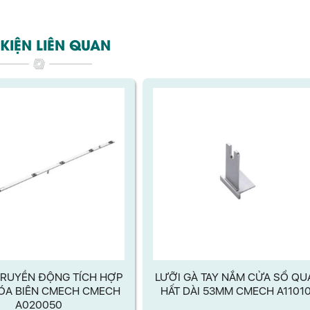
KIỆN LIÊN QUAN
RUYỀN ĐỘNG TÍCH HỢP
LƯỠI GÀ TAY NẮM CỬA SỔ QU
ÓA BIÊN​ CMECH CMECH
HẤT DÀI 53MM CMECH A1101
A020050