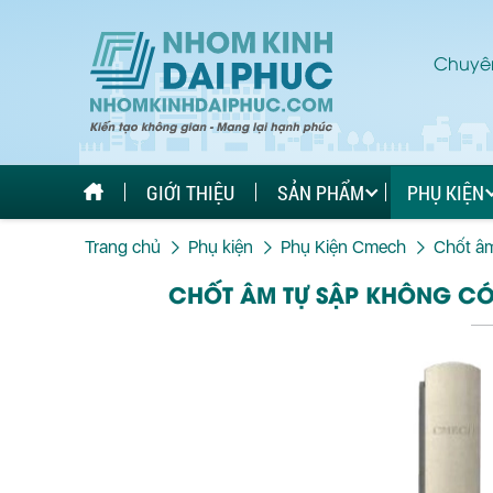
Chuyên
GIỚI THIỆU
SẢN PHẨM
PHỤ KIỆN
Trang chủ
Phụ kiện
Phụ Kiện Cmech
Chốt â
CHỐT ÂM TỰ SẬP KHÔNG CO