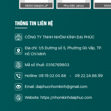
 Apollo
Nhôm Maxpro.JP
Phụ kiện Janus
Nhôm
THÔNG TIN LIÊN HỆ
CÔNG TY TNHH NHÔM KÍNH ĐẠI PHÚC
Địa chỉ: 1/5 Đường số 5, Phường Gò Vấp, TP.
Hồ Chí Minh
Mã số thuế: 0316769803
Hotline:
09.19.02.00.88
-
09.22.24.66.99
Email: daiphucnhomkinh@gmail.com
Website: https://nhomkinhdaiphuc.com