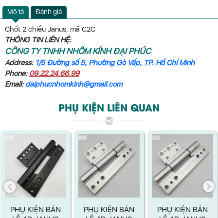
Mô tả
Đánh giá
Chốt 2 chiều Janus, mã C2C
THÔNG TIN LIÊN HỆ:
CÔNG TY TNHH NHÔM KÍNH ĐẠI PHÚC
Address:
1/5 Đường số 5, Phường Gò Vấp, TP. Hồ Chí Minh
Phone:
09.22.24.66.99
Email:
daiphucnhomkinh@gmail.com
PHỤ KIỆN LIÊN QUAN
PHỤ KIỆN BẢN
PHỤ KIỆN BẢN
PHỤ KIỆN BẢN