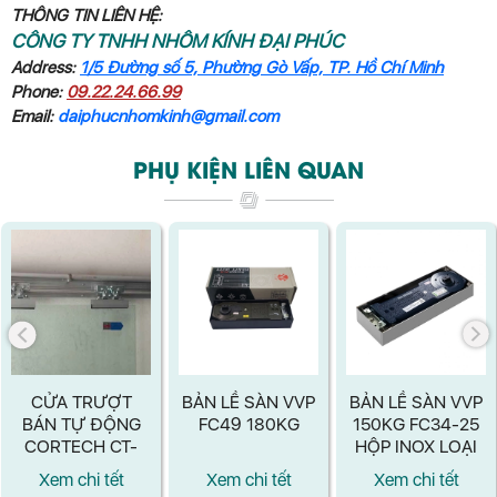
THÔNG TIN LIÊN HỆ:
CÔNG TY TNHH NHÔM KÍNH ĐẠI PHÚC
Address:
1/5 Đường số 5, Phường Gò Vấp, TP. Hồ Chí Minh
Phone:
09.22.24.66.99
Email:
daiphucnhomkinh@gmail.com
PHỤ KIỆN LIÊN QUAN
CỬA TRƯỢT
BẢN LỀ SÀN VVP
BẢN LỀ SÀN VVP
BÁN TỰ ĐỘNG
FC49 180KG
150KG FC34-25
CORTECH CT-
HỘP INOX LOẠI
806SA
TỐT
Xem chi tết
Xem chi tết
Xem chi tết