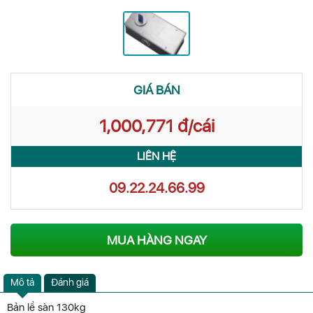
GIÁ BÁN
1,000,771 đ/cái
LIÊN HỆ
09.22.24.66.99
MUA HÀNG NGAY
Mô tả
Đánh giá
Bản lề sàn 130kg