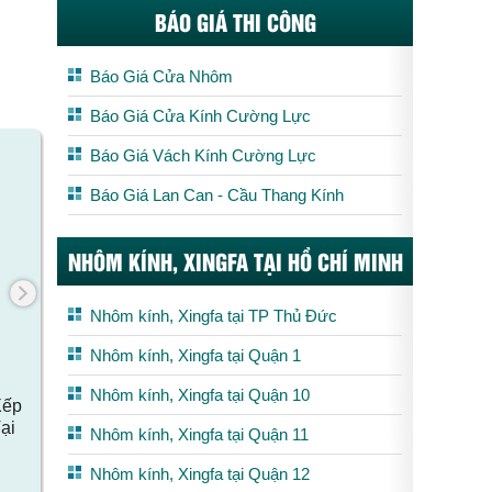
BÁO GIÁ THI CÔNG
Báo Giá Cửa Nhôm
Báo Giá Cửa Kính Cường Lực
Báo Giá Vách Kính Cường Lực
Báo Giá Lan Can - Cầu Thang Kính
NHÔM KÍNH, XINGFA TẠI HỒ CHÍ MINH
Nhôm kính, Xingfa tại TP Thủ Đức
Nhôm kính, Xingfa tại Quận 1
Nhôm kính, Xingfa tại Quận 10
Lắp đặt hoàn thiện cửa Slim 2 cánh
Lắp đặt hoàn
tại Lý Chiêu Hoàng, Quận 6, Hồ Chí
cánh màu v
Nhôm kính, Xingfa tại Quận 11
Xếp
Minh
đường Vàn
ại
Nhôm kính, Xingfa tại Quận 12
Xem chi tết
X