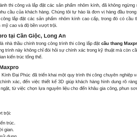
ành thi công và lắp đặt các sản phẩm nhôm kính, đã không ngừng
u cầu của khách hàng. Chúng tôi tự hào là đơn vị hàng đầu trong
thi công lắp đặt các sản phẩm nhôm kính cao cấp, trong đó có cầu 
mỹ cao và độ bền vượt trội.
pro tại Cần Giộc, Long An
nhà thầu chính trong công trình thi công lắp đặt
cầu thang Maxp
ng trình này không chỉ đòi hỏi sự chính xác trong kỹ thuật mà còn c
ian kiến trúc tổng thể.
g Maxpro
ính Đại Phúc đã triển khai một quy trình thi công chuyên nghiệp v
 chính xác, đến việc thiết kế 3D giúp khách hàng hình dung rõ ràn
ặt, từ việc chọn lựa nguyên liệu cho đến khâu gia công, phun sơ
 trội:
iến trúc.
i gian.
 sử dụng.