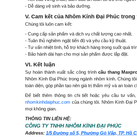
- Dễ dàng vệ sinh và bảo dưỡng.
V. Cam kết của Nhôm Kính Đại Phúc trong 
Chúng tôi luôn cam kết:
- Cung cấp sản phẩm và dịch vụ chất lượng cao nhất.
- Tuân thủ nghiêm ngặt tiến độ và yêu cầu kỹ thuật.
- Tư vấn nhiệt tình, hỗ trợ khách hàng trong suốt quá trì
- Bảo hành dài hạn cho mọi sản phẩm được lắp đặt.
VI. Kết luận
Sự hoàn thành xuất sắc công trình
cầu thang Maxpr
Nhôm Kính Đại Phúc trong ngành nhôm kính. Chúng tôi 
toàn diện, góp phần tạo nên giá trị thẩm mỹ và an toàn 
Để biết thêm thông tin chi tiết hoặc yêu cầu tư vấn
nhomkinhdaiphuc.com
của chúng tôi. Nhôm Kính Đại Ph
mọi không gian.
THÔNG TIN LIÊN HỆ:
CÔNG TY TNHH NHÔM KÍNH ĐẠI PHÚC
Address:
1/5 Đường số 5, Phường Gò Vấp, TP. Hồ C