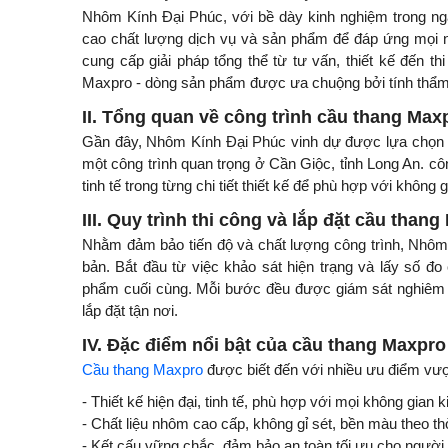
Nhôm Kính Đại Phúc, với bề dày kinh nghiệm trong ng
cao chất lượng dịch vụ và sản phẩm để đáp ứng mọi nh
cung cấp giải pháp tổng thể từ tư vấn, thiết kế đến 
Maxpro - dòng sản phẩm được ưa chuộng bởi tính thẩm 
II. Tổng quan về công trình cầu thang Max
Gần đây, Nhôm Kính Đại Phúc vinh dự được lựa chọn là 
một công trình quan trọng ở Cần Giộc, tỉnh Long An. cô
tinh tế trong từng chi tiết thiết kế để phù hợp với không g
III. Quy trình thi công và lắp đặt cầu than
Nhằm đảm bảo tiến độ và chất lượng công trình, Nhôm K
bản. Bắt đầu từ việc khảo sát hiện trạng và lấy số đo
phẩm cuối cùng. Mỗi bước đều được giám sát nghiêm ng
lắp đặt tận nơi.
IV. Đặc điểm nổi bật của cầu thang Maxpro
Cầu thang Maxpro
được biết đến với nhiều ưu điểm vượt
- Thiết kế hiện đại, tinh tế, phù hợp với mọi không gian k
- Chất liệu nhôm cao cấp, không gỉ sét, bền màu theo thờ
- Kết cấu vững chắc, đảm bảo an toàn tối ưu cho người