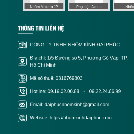
 Apollo
Nhôm Maxpro.JP
Phụ kiện Janus
Nhôm
THÔNG TIN LIÊN HỆ
CÔNG TY TNHH NHÔM KÍNH ĐẠI PHÚC
Địa chỉ: 1/5 Đường số 5, Phường Gò Vấp, TP.
Hồ Chí Minh
Mã số thuế: 0316769803
Hotline:
09.19.02.00.88
-
09.22.24.66.99
Email: daiphucnhomkinh@gmail.com
Website: https://nhomkinhdaiphuc.com