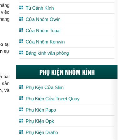
 nâng
Tủ Cánh Kính
 việc
thang
Cửa Nhôm Owin
Cửa Nhôm Topal
Cửa Nhôm Kenwin
ro
tại
ần sự
Bảng kính văn phòng
PHỤ KIỆN NHÔM KÍNH
à bài
g sản
Phụ Kện Cửa Slim
n, và
Phụ Kiện Cửa Trượt Quay
Phụ Kiện Papo
Phụ Kiện Opk
Phụ Kiện Draho