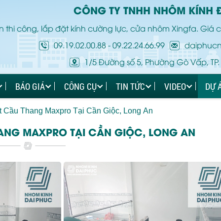
CÔNG TY TNHH NHÔM KÍNH 
 thi công, lắp đặt kính cường lực, cửa nhôm Xingfa. Giá c
09.19.02.00.88
-
09.22.24.66.99
daiphuc
1/5 Đường số 5, Phường Gò Vấp, TP.
BÁO GIÁ
CÔNG CỤ
TIN TỨC
VIDEO
DỰ 
t Cầu Thang Maxpro Tại Cần Giộc, Long An
HANG MAXPRO TẠI CẦN GIỘC, LONG AN