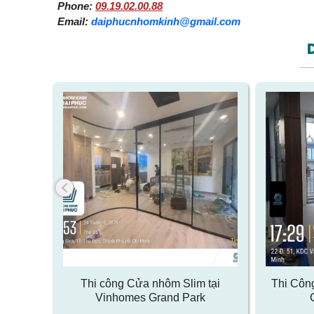
Phone:
09.19.02.00.88
Email:
daiphucnhomkinh@gmail.com
t cửa
Thi công Cửa nhôm Slim tại
Thi Côn
Bình
Vinhomes Grand Park