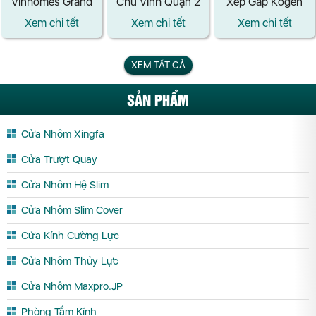
Vinhomes Grand
Chú Vinh Quận 2
Xếp Gấp Kogen
Park
Chất Lượng Cao
Xem chi tết
Xem chi tết
Xem chi tết
Tại Cần Thơ
XEM TẤT CẢ
SẢN PHẨM
Cửa Nhôm Xingfa
Cửa Trượt Quay
Cửa Nhôm Hệ Slim
Cửa Nhôm Slim Cover
Cửa Kính Cường Lực
Cửa Nhôm Thủy Lực
Cửa Nhôm Maxpro.JP
Phòng Tắm Kính