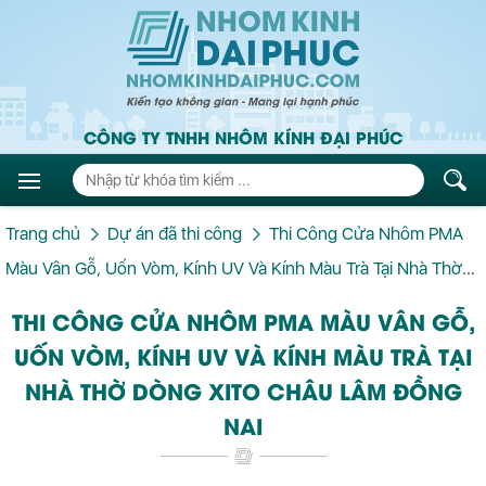
CÔNG TY TNHH NHÔM KÍNH ĐẠI PHÚC
Trang chủ
Dự án đã thi công
Thi Công Cửa Nhôm PMA
Màu Vân Gỗ, Uốn Vòm, Kính UV Và Kính Màu Trà Tại Nhà Thờ
Dòng Xito Châu Lâm Đồng Nai
THI CÔNG CỬA NHÔM PMA MÀU VÂN GỖ,
UỐN VÒM, KÍNH UV VÀ KÍNH MÀU TRÀ TẠI
NHÀ THỜ DÒNG XITO CHÂU LÂM ĐỒNG
NAI