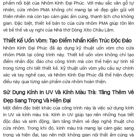
phẩm nổi bật của Nhôm Kính Đại Phúc. Với màu sắc vân gỗ tự
nhiên, cửa nhôm PMA không chỉ mang lại vẻ đẹp gần gũi với
thiên nhiên mà còn tạo cảm giác ấm cúng, thanh lịch cho không
gian. Đặc biệt, thiết kế bản to của cửa nhôm PMA giúp tôn lên
vẻ bề thế và uy nghi của Nhà thờ Dòng Xito Châu Lâm.
Thiết Kế Uốn Vòm: Tạo Điểm Nhấn Kiến Trúc Độc Đáo
Nhôm Kính Đại Phúc đã áp dụng kỹ thuật uốn vòm cho cửa
nhôm PMA tại công trình này. Thiết kế uốn vòm không chỉ tạo
điểm nhấn độc đáo cho công trình mà còn thể hiện sự tinh tế
trong từng chi tiết thiết kế. Kỹ thuật uốn vòm yêu cầu sự chính
xác và tay nghề cao, và Nhôm Kính Đại Phúc đã thể hiện được
điều này qua từng sản phẩm cửa nhôm hoàn thiện.
Sử Dụng Kính In UV Và Kính Màu Trà: Tăng Thêm Vẻ
Đẹp Sang Trọng Và Hiện Đại
Một điểm đặc biệt khác của công trình này là việc sử dụng kính
in UV và kính màu trà. Kính in UV giúp tạo nên những họa tiết
độc đáo và sinh động, làm tăng thêm vẻ đẹp nghệ thuật cho
cửa nhôm. Trong khi đó, kính màu trà mang lại cảm giác sang
trọng và hiện đại, tạo nên một không gian nội thất ấm cúng và