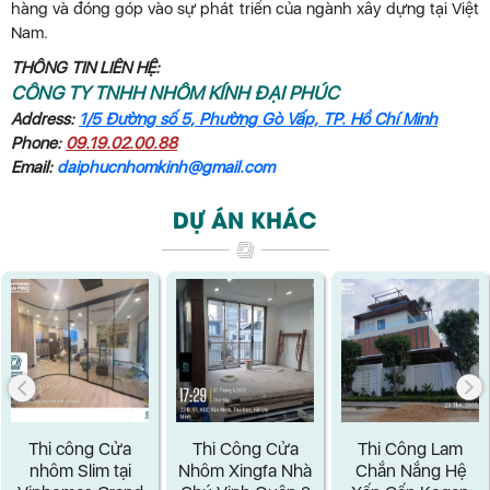
hàng và đóng góp vào sự phát triển của ngành xây dựng tại Việt
Nam.
THÔNG TIN LIÊN HỆ:
CÔNG TY TNHH NHÔM KÍNH ĐẠI PHÚC
Address:
1/5 Đường số 5, Phường Gò Vấp, TP. Hồ Chí Minh
Phone:
09.19.02.00.88
Email:
daiphucnhomkinh@gmail.com
DỰ ÁN KHÁC
Thi công Cửa
Thi Công Cửa
Thi Công Lam
nhôm Slim tại
Nhôm Xingfa Nhà
Chắn Nắng Hệ