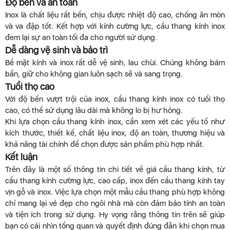
Độ bền và an toàn
Inox là chất liệu rất bền, chịu được nhiệt độ cao, chống ăn mòn
và va đập tốt. Kết hợp với kính cường lực, cầu thang kính inox
đem lại sự an toàn tối đa cho người sử dụng.
Dễ dàng vệ sinh và bảo trì
Bề mặt kính và inox rất dễ vệ sinh, lau chùi. Chúng không bám
bẩn, giữ cho không gian luôn sạch sẽ và sang trọng.
Tuổi thọ cao
Với độ bền vượt trội của inox, cầu thang kính inox có tuổi thọ
cao, có thể sử dụng lâu dài mà không lo bị hư hỏng.
Khi lựa chọn cầu thang kính inox, cần xem xét các yếu tố như
kích thước, thiết kế, chất liệu inox, độ an toàn, thương hiệu và
khả năng tài chính để chọn được sản phẩm phù hợp nhất.
Kết luận
Trên đây là một số thông tin chi tiết về giá cầu thang kính, từ
cầu thang kính cường lực, cao cấp, inox đến cầu thang kính tay
vịn gỗ và inox. Việc lựa chọn một mẫu cầu thang phù hợp không
chỉ mang lại vẻ đẹp cho ngôi nhà mà còn đảm bảo tính an toàn
và tiện ích trong sử dụng. Hy vọng rằng thông tin trên sẽ giúp
bạn có cái nhìn tổng quan và quyết định đúng đắn khi chọn mua