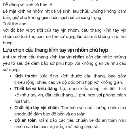
Dễ dàng vệ sinh và bảo trì
Bề mặt kính và nhôm rất dễ vệ sinh, lau chùi. Chúng không bám
bẩn, giữ cho không gian luôn sạch sẽ và sang trọng.
Tuổi thọ cao
Với độ bền vượt trội của tay vịn nhôm, cầu thang kính tay vịn
nhôm có tuổi thọ cao, có thể sử dụng lâu dài mà không lo bị hư
hỏng.
Lựa chọn cầu thang kính tay vịn nhôm phù hợp
Khi lựa chọn cầu thang kính
tay vịn nhôm
, cần cân nhắc những
yếu tố sau để đảm bảo sự phù hợp với không gian và nhu cầu
sử dụng:
Kích thước
: Xác định kích thước cầu thang, bao gồm
chiều rộng, chiều cao và độ dốc phù hợp với không gian.
Thiết kế và kiểu dáng
: Lựa chọn kiểu dáng, chi tiết thiết
kế (như tay vịn, đầu cầu thang...) phù hợp với phong cách
nội thất.
Chất liệu tay vịn nhôm
: Tìm hiểu về chất lượng nhôm mạ
anode để đảm bảo độ bền và an toàn.
Độ an toàn
: Đảm bảo các tiêu chuẩn về độ an toàn như
chiều cao lan can, độ dốc, khả năng chịu tải.