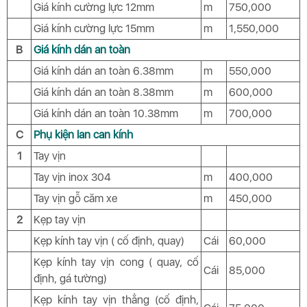
Giá kính cường lực 12mm
m
750,000
Giá kính cường lực 15mm
m
1,550,000
B
Giá kính dán an toàn
Giá kính dán an toàn 6.38mm
m
550,000
Giá kính dán an toàn 8.38mm
m
600,000
Giá kính dán an toàn 10.38mm
m
700,000
C
Phụ kiện lan can kính
1
Tay vịn
Tay vịn inox 304
m
400,000
Tay vịn gỗ căm xe
m
450,000
2
Kẹp tay vịn
Kẹp kính tay vịn ( cố định, quay)
Cái
60,000
Kẹp kính tay vịn cong ( quay, cố
Cái
85,000
định, gá tường)
Kẹp kính tay vịn thẳng (cố định,