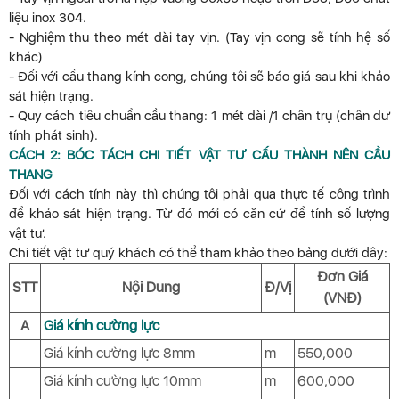
liệu inox 304.
- Nghiệm thu theo mét dài tay vịn. (Tay vịn cong sẽ tính hệ số
khác)
- Đối với cầu thang kính cong, chúng tôi sẽ báo giá sau khi khảo
sát hiện trạng.
- Quy cách tiêu chuẩn cầu thang: 1 mét dài /1 chân trụ (chân dư
tính phát sinh).
CÁCH 2: BÓC TÁCH CHI TIẾT VẬT TƯ CẤU THÀNH NÊN CẦU
THANG
Đối với cách tính này thì chúng tôi phải qua thực tế công trình
để khảo sát hiện trạng. Từ đó mới có căn cứ để tính số lượng
vật tư.
Chi tiết vật tư quý khách có thể tham khảo theo bảng dưới đây:
Đơn Giá
STT
Nội Dung
Đ/Vị
(VNĐ)
A
Giá kính cường lực
Giá kính cường lực 8mm
m
550,000
Giá kính cường lực 10mm
m
600,000