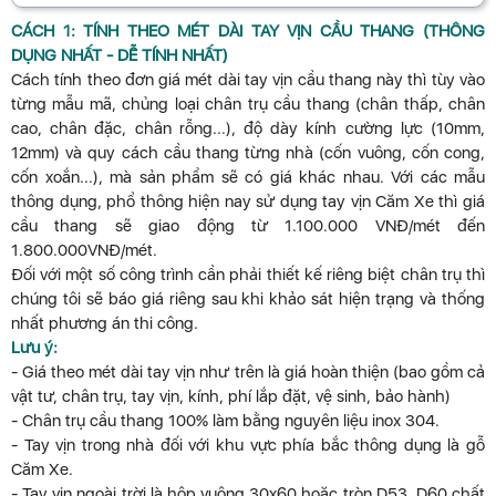
CÁCH 1: TÍNH THEO MÉT DÀI TAY VỊN CẦU THANG (THÔNG
DỤNG NHẤT - DỄ TÍNH NHẤT)
Cách tính theo đơn giá mét dài tay vịn cầu thang này thì tùy vào
từng mẫu mã, chủng loại chân trụ cầu thang (chân thấp, chân
cao, chân đặc, chân rỗng...), độ dày kính cường lực (10mm,
12mm) và quy cách cầu thang từng nhà (cốn vuông, cốn cong,
cốn xoắn...), mà sản phẩm sẽ có giá khác nhau. Với các mẫu
thông dụng, phổ thông hiện nay sử dụng tay vịn Căm Xe thì giá
cầu thang sẽ giao động từ 1.100.000 VNĐ/mét đến
1.800.000VNĐ/mét.
Đối với một số công trình cần phải thiết kế riêng biệt chân trụ thì
chúng tôi sẽ báo giá riêng sau khi khảo sát hiện trạng và thống
nhất phương án thi công.
Lưu ý:
- Giá theo mét dài tay vịn như trên là giá hoàn thiện (bao gồm cả
vật tư, chân trụ, tay vịn, kính, phí lắp đặt, vệ sinh, bảo hành)
- Chân trụ cầu thang 100% làm bằng nguyên liệu inox 304.
- Tay vịn trong nhà đối với khu vực phía bắc thông dụng là gỗ
Căm Xe.
- Tay vịn ngoài trời là hộp vuông 30x60 hoặc tròn D53, D60 chất