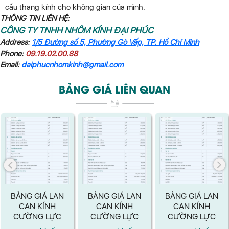
cầu thang kính cho không gian của mình.
THÔNG TIN LIÊN HỆ:
CÔNG TY TNHH NHÔM KÍNH ĐẠI PHÚC
Address:
1/5 Đường số 5, Phường Gò Vấp, TP. Hồ Chí Minh
Phone:
09.19.02.00.88
Email:
daiphucnhomkinh@gmail.com
BẢNG GIÁ LIÊN QUAN
BẢNG GIÁ LAN
BẢNG GIÁ LAN
BẢNG GIÁ LAN
CAN KÍNH
CAN KÍNH
CAN KÍNH
CƯỜNG LỰC
CƯỜNG LỰC
CƯỜNG LỰC